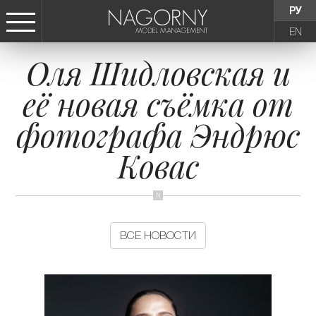
РУ
EN
Оля Шидловская и
СТАТЬ МОДЕЛЬЮ
её новая съёмка от
ДЕВУШКИ
фотографа Эндрюс
ТИНЕЙДЖЕРЫ
Ковас
ДЕТИ
АГЕНТСТВО
ВСЕ НОВОСТИ
НОВОСТИ