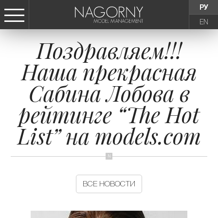
РУ
EN
Поздравляем!!!
СТАТЬ МОДЕЛЬЮ
Наша прекрасная
ДЕВУШКИ
Сабина Лобова в
ТИНЕЙДЖЕРЫ
рейтинге “The Hot
List” на models.com
ДЕТИ
АГЕНТСТВО
ВСЕ НОВОСТИ
НОВОСТИ