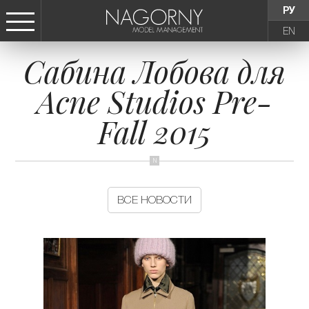
РУ
EN
Сабина Лобова для
СТАТЬ МОДЕЛЬЮ
Acne Studios Pre-
ДЕВУШКИ
Fall 2015
ТИНЕЙДЖЕРЫ
ДЕТИ
ВСЕ НОВОСТИ
АГЕНТСТВО
НОВОСТИ