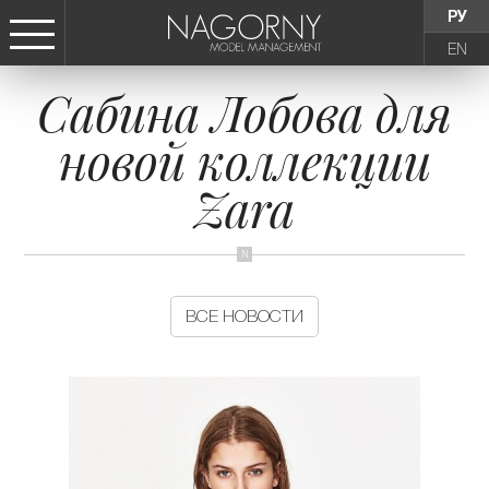
РУ
EN
Сабина Лобова для
СТАТЬ МОДЕЛЬЮ
новой коллекции
ДЕВУШКИ
Zara
ТИНЕЙДЖЕРЫ
ДЕТИ
ВСЕ НОВОСТИ
АГЕНТСТВО
НОВОСТИ