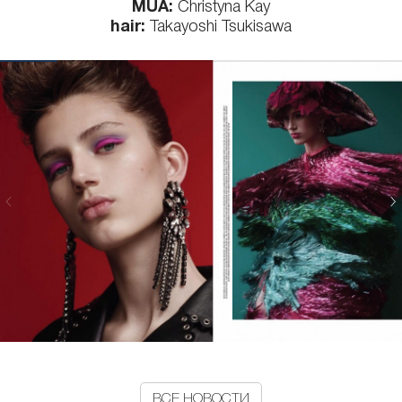
MUA:
Christyna Kay
hair:
Takayoshi Tsukisawa
ВСЕ НОВОСТИ