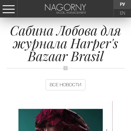
РУ
EN
Сабина Лобова для
СТАТЬ МОДЕЛЬЮ
журнала Harper's
ДЕВУШКИ
Bazaar Brasil
ТИНЕЙДЖЕРЫ
ДЕТИ
ВСЕ НОВОСТИ
АГЕНТСТВО
НОВОСТИ