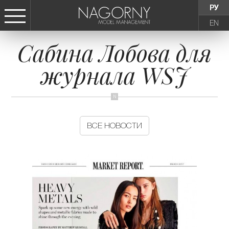
РУ
EN
Сабина Лобова для
СТАТЬ МОДЕЛЬЮ
журнала WSJ
ДЕВУШКИ
ТИНЕЙДЖЕРЫ
ВСЕ НОВОСТИ
ДЕТИ
АГЕНТСТВО
НОВОСТИ