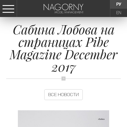
РУ
EN
Сабина Лобова на
СТАТЬ МОДЕЛЬЮ
страницах Pibe
ДЕВУШКИ
Magazine December
ТИНЕЙДЖЕРЫ
2017
ДЕТИ
АГЕНТСТВО
ВСЕ НОВОСТИ
НОВОСТИ