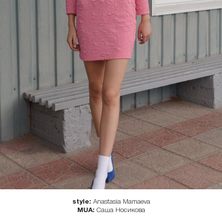
style:
Anastasia Mamaeva
MUA:
Саша Носикова