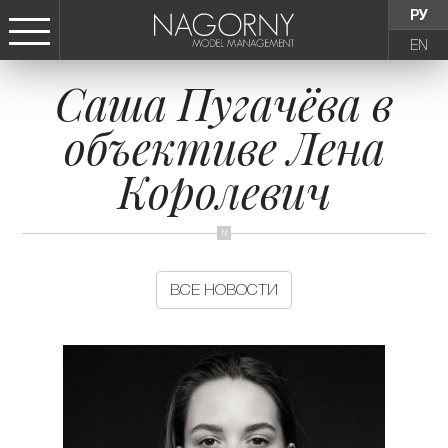
РУ
EN
Саша Пугачёва в
СТАТЬ МОДЕЛЬЮ
объективе Лена
ДЕВУШКИ
Королевич
ТИНЕЙДЖЕРЫ
ДЕТИ
ВСЕ НОВОСТИ
АГЕНТСТВО
НОВОСТИ