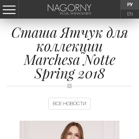
РУ
EN
Сташа Ятчук для
СТАТЬ МОДЕЛЬЮ
коллекции
ДЕВУШКИ
Marchesa Notte
ТИНЕЙДЖЕРЫ
Spring 2018
ДЕТИ
АГЕНТСТВО
ВСЕ НОВОСТИ
НОВОСТИ