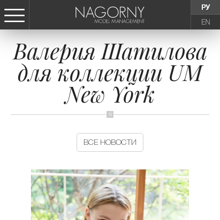
РУ
EN
Валерия Шатилова
СТАТЬ МОДЕЛЬЮ
для коллекции UM
ДЕВУШКИ
New York
ТИНЕЙДЖЕРЫ
ДЕТИ
ВСЕ НОВОСТИ
АГЕНТСТВО
НОВОСТИ