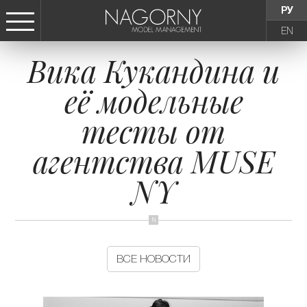
РУ
EN
Вика Кукандина и
СТАТЬ МОДЕЛЬЮ
её модельные
ДЕВУШКИ
тесты от
ТИНЕЙДЖЕРЫ
агентства MUSE
NY
ДЕТИ
АГЕНТСТВО
ВСЕ НОВОСТИ
НОВОСТИ