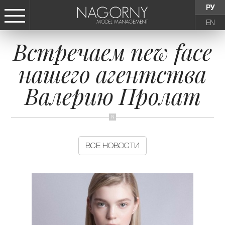
РУ
EN
Встречаем new face
СТАТЬ МОДЕЛЬЮ
нашего агентства
ДЕВУШКИ
Валерию Пролат
ТИНЕЙДЖЕРЫ
ДЕТИ
ВСЕ НОВОСТИ
АГЕНТСТВО
НОВОСТИ