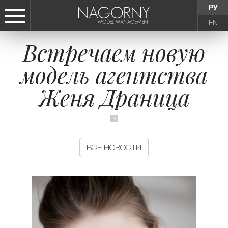
РУ
EN
Встречаем новую
СТАТЬ МОДЕЛЬЮ
модель агентства
ДЕВУШКИ
Женя Драница
ТИНЕЙДЖЕРЫ
ДЕТИ
ВСЕ НОВОСТИ
АГЕНТСТВО
НОВОСТИ