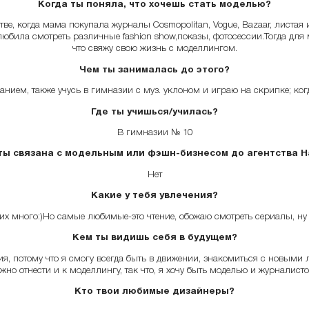
Когда ты поняла, что хочешь стать моделью?
стве, когда мама покупала журналы Cosmopolitan, Vogue, Bazaar, листа
 любила смотреть различные fashion show,показы, фотосессии.Тогда для 
что свяжу свою жизнь с моделлингом.
Чем ты занималась до этого?
нием, также учусь в гимназии с муз. уклоном и играю на скрипке; к
Где ты учишься/училась?
В гимназии № 10
ты связана с модельным или фэшн-бизнесом до агентства Н
Нет
Какие у тебя увлечения?
их много:)Но самые любимые-это чтение, обожаю смотреть сериалы, ну 
Кем ты видишь себя в будущем?
, потому что я смогу всегда быть в движении, знакомиться с новыми лю
жно отнести и к моделлингу, так что, я хочу быть моделью и журналисто
Кто твои любимые дизайнеры?