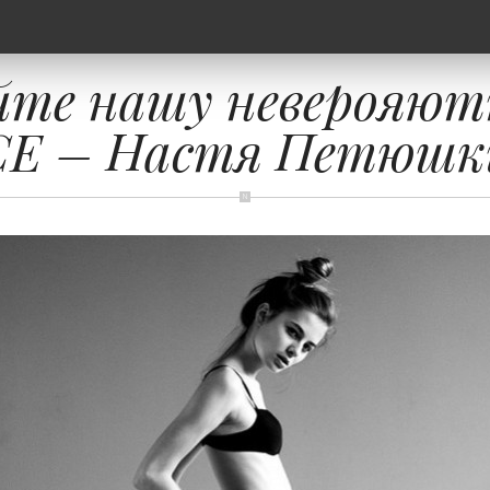
йте нашу неверояю
CE – Настя Петюшк