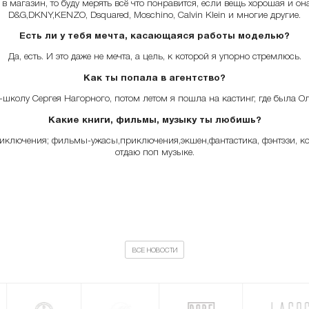
 магазин, то буду мерять всё что понравится, если вещь хорошая и она 
D&G,DKNY,KENZO, Dsquared, Moschino, Calvin Klein и многие другие.
Есть ли у тебя мечта, касающаяся работы моделью?
Да, есть. И это даже не мечта, а цель, к которой я упорно стремлюсь.
Как ты попала в агентство?
школу Сергея Нагорного, потом летом я пошла на кастинг, где была Оля
Какие книги, фильмы, музыку ты любишь?
иключения; фильмы-ужасы,приключения,экшен,фантастика, фэнтэзи, ко
отдаю поп музыке.
ВСЕ НОВОСТИ