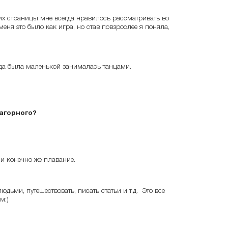
я их страницы мне всегда нравилось рассматривать во
меня это было как игра, но став повзрослее я поняла,
огда была маленькой занималась танцами.
агорного?
и конечно же плавание.
дьми, путешествовать, писать статьи и т.д. Это все
м:)