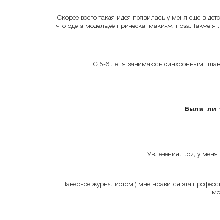
Скорее всего такая идея появилась у меня еще в дет
что одета модель,её прическа, макияж, поза. Также я
С 5-6 лет я занимаюсь синхронным плава
Была ли 
Увлечения…ой, у меня 
Наверное журналистом:) мне нравится эта профессия
мо