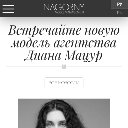
РУ
EN
Встречайте новую
СТАТЬ МОДЕЛЬЮ
модель агентства
ДЕВУШКИ
Диана Мацур
ТИНЕЙДЖЕРЫ
ДЕТИ
ВСЕ НОВОСТИ
АГЕНТСТВО
НОВОСТИ