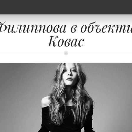
Филиппова в объект
Ковас