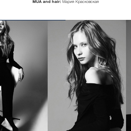
MUA and hair:
Мария Красковская