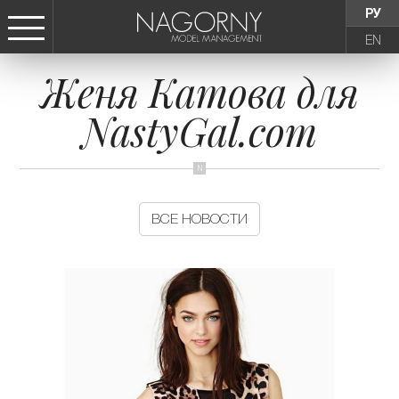
РУ
EN
Женя Катова для
СТАТЬ МОДЕЛЬЮ
NastyGal.com
ДЕВУШКИ
ТИНЕЙДЖЕРЫ
ВСЕ НОВОСТИ
ДЕТИ
АГЕНТСТВО
НОВОСТИ