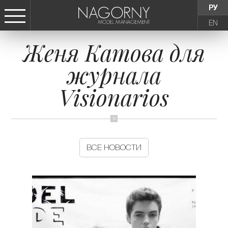
РУ
EN
Женя Катова для
СТАТЬ МОДЕЛЬЮ
журнала
ДЕВУШКИ
Visionarios
ТИНЕЙДЖЕРЫ
ДЕТИ
ВСЕ НОВОСТИ
АГЕНТСТВО
НОВОСТИ