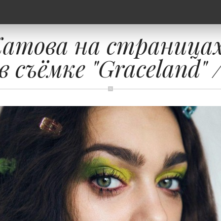
атова на страницах 
в съёмке "Graceland" 