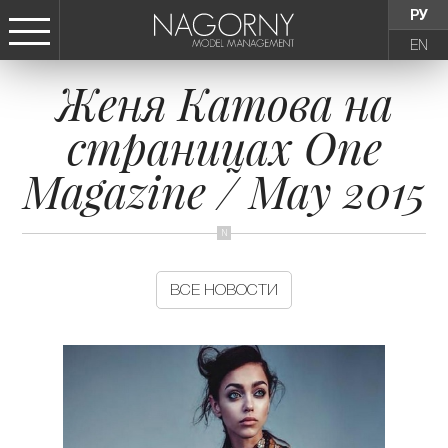
РУ
EN
Женя Катова на
СТАТЬ МОДЕЛЬЮ
страницах One
ДЕВУШКИ
Magazine / May 2015
ТИНЕЙДЖЕРЫ
ДЕТИ
ВСЕ НОВОСТИ
АГЕНТСТВО
НОВОСТИ