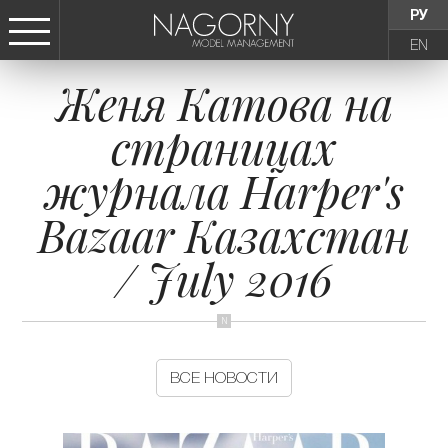
РУ
EN
Женя Катова на
СТАТЬ МОДЕЛЬЮ
страницах
ДЕВУШКИ
журнала Harper's
ТИНЕЙДЖЕРЫ
Bazaar Казахстан
/ July 2016
ДЕТИ
АГЕНТСТВО
ВСЕ НОВОСТИ
НОВОСТИ