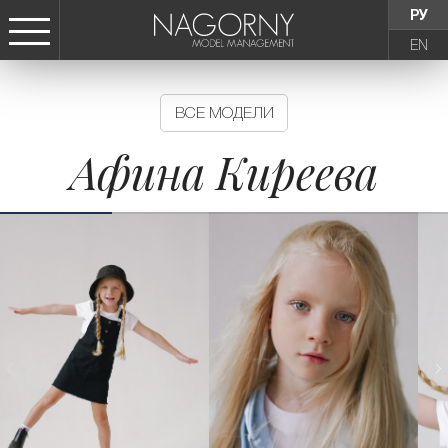
РУ
EN
СТАТЬ МОДЕЛЬЮ
ВСЕ МОДЕЛИ
ДЕВУШКИ
Афина Киреева
ТИНЕЙДЖЕРЫ
ДЕТИ
АГЕНТСТВО
НОВОСТИ