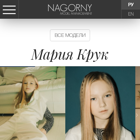
РУ
EN
СТАТЬ МОДЕЛЬЮ
ВСЕ МОДЕЛИ
ДЕВУШКИ
Мария Крук
ТИНЕЙДЖЕРЫ
ДЕТИ
АГЕНТСТВО
НОВОСТИ