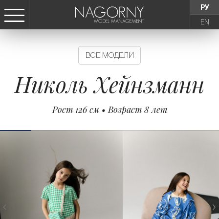
РУ
EN
СТАТЬ МОДЕЛЬЮ
ВСЕ МОДЕЛИ
ДЕВУШКИ
Николь Хейнзманн
ТИНЕЙДЖЕРЫ
Рост 126 см • Возраст 8 лет
ДЕТИ
АГЕНТСТВО
НОВОСТИ