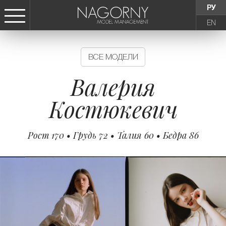
РУ
EN
СТАТЬ МОДЕЛЬЮ
ВСЕ МОДЕЛИ
ДЕВУШКИ
Валерия
Костюкевич
ТИНЕЙДЖЕРЫ
Рост 170 • Грудь 72 • Талия 60 • Бедра 86
ДЕТИ
АГЕНТСТВО
НОВОСТИ