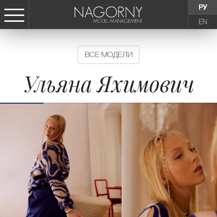
РУ
EN
СТАТЬ МОДЕЛЬЮ
ВСЕ МОДЕЛИ
ДЕВУШКИ
Ульяна Яхимович
ТИНЕЙДЖЕРЫ
ДЕТИ
АГЕНТСТВО
НОВОСТИ